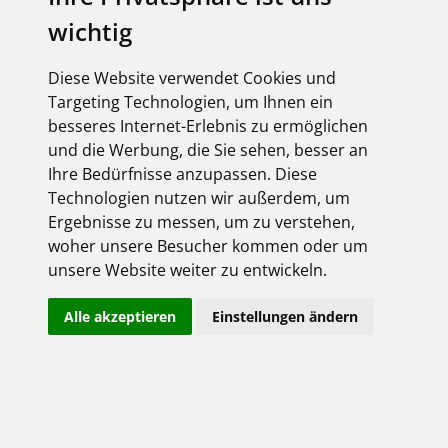
Arbeitswelten
wichtig
Mit ADARA bietet BRUMBERG eine LED-
Pendelleuchte für Büro-, Besprechungs- und
Diese Website verwendet Cookies und
Objektbereiche. Die Leuchte kombiniert
Targeting Technologien, um Ihnen ein
blendarmes Licht mit verschiedenen
besseres Internet-Erlebnis zu ermöglichen
Möglichkeiten für die Lichtplanung und eignet...
und die Werbung, die Sie sehen, besser an
More
Ihre Bedürfnisse anzupassen. Diese
Technologien nutzen wir außerdem, um
Ergebnisse zu messen, um zu verstehen,
woher unsere Besucher kommen oder um
3 Aug 2026
unsere Website weiter zu entwickeln.
Stecken statt spleißen:
Glasfaserstrecken schneller
Alle akzeptieren
Einstellungen ändern
installieren
Vorkonfektionierte U-DQ-Trunkkabel und
bestückte Breakoutboxen von EFB-Elektronik
ermöglichen eine schnelle Glasfaserinstallation
ohne Spleißarbeiten vor Ort. Das reduziert den