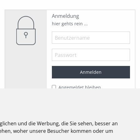
Anmeldung
hier gehts rein ...
Angemeldet bleiben
Jetzt registrieren!
Passwort vergessen?
Herzlich willkommen!
glichen und die Werbung, die Sie sehen, besser an
stehen, woher unsere Besucher kommen oder um
elektroforum
2.2025