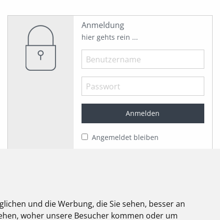
Anmeldung
hier gehts rein ...
Angemeldet bleiben
Jetzt registrieren!
Passwort vergessen?
Herzlich willkommen!
glichen und die Werbung, die Sie sehen, besser an
elektroforum
stehen, woher unsere Besucher kommen oder um
2.2025