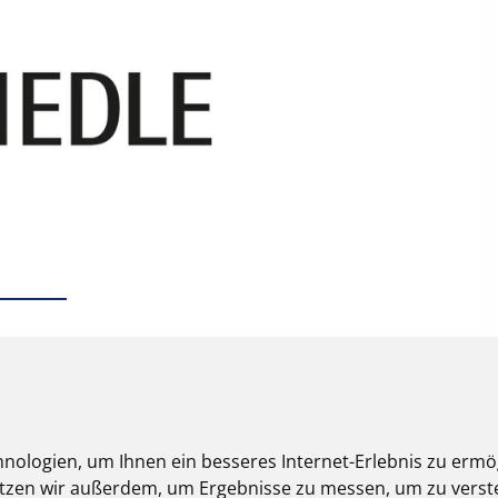
nologien, um Ihnen ein besseres Internet-Erlebnis zu ermö
nutzen wir außerdem, um Ergebnisse zu messen, um zu ver