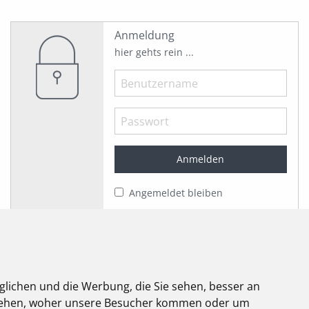
Anmeldung
hier gehts rein ...
Angemeldet bleiben
Jetzt registrieren!
Passwort vergessen?
Herzlich willkommen!
glichen und die Werbung, die Sie sehen, besser an
elektroforum
stehen, woher unsere Besucher kommen oder um
2.2025