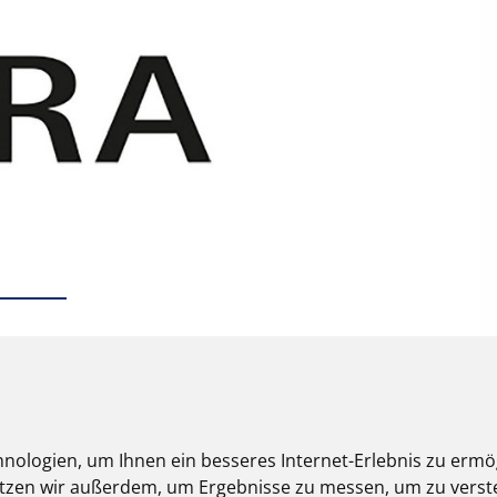
nologien, um Ihnen ein besseres Internet-Erlebnis zu ermö
nutzen wir außerdem, um Ergebnisse zu messen, um zu ver