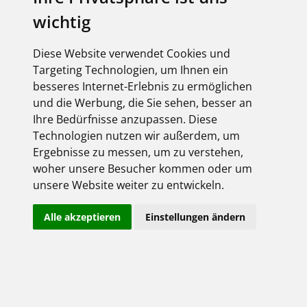
UNSER
wichtig
SORTIMENT
Diese Website verwendet Cookies und
Targeting Technologien, um Ihnen ein
DAS WELLER-PRODUKTPROGRAMM - WIR
besseres Internet-Erlebnis zu ermöglichen
LIEFERN ELEKTRO-VIELFALT
und die Werbung, die Sie sehen, besser an
Ihre Bedürfnisse anzupassen. Diese
Technologien nutzen wir außerdem, um
Ergebnisse zu messen, um zu verstehen,
woher unsere Besucher kommen oder um
Antennentechnik
Kabel & Leitungen
Sprechanlagentechnik
unsere Website weiter zu entwickeln.
Befestigungsmaterial
Klimatechnik
SPS
Alle akzeptieren
Einstellungen ändern
Leuchten &
Blitzschutz
Steuerungen
Leuchtmittel
Datentechnik
Messgeräte
Telekommunikation
Elektrogroß- und
Photovoltaik
Überspannungsschutz