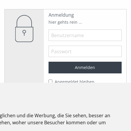
Anmeldung
hier gehts rein ...
Angemeldet bleiben
Jetzt registrieren!
Passwort vergessen?
Herzlich willkommen!
glichen und die Werbung, die Sie sehen, besser an
stehen, woher unsere Besucher kommen oder um
elektroforum
2.2025