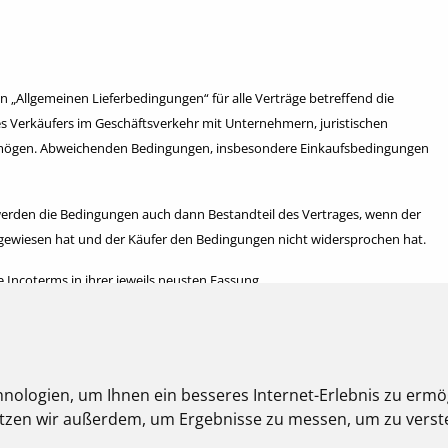
n „Allgemeinen Lieferbedingungen“ für alle Verträge betreffend die
Verkäufers im Geschäftsverkehr mit Unternehmern, juristischen
vermögen. Abweichenden Bedingungen, insbesondere Einkaufsbedingungen
rden die Bedingungen auch dann Bestandteil des Vertrages, wenn der
hingewiesen hat und der Käufer den Bedingungen nicht widersprochen hat.
Incoterms in ihrer jeweils neusten Fassung.
nologien, um Ihnen ein besseres Internet-Erlebnis zu ermö
oweit nicht ausdrücklich als verbindlich bezeichnet - im Internet
nutzen wir außerdem, um Ergebnisse zu messen, um zu ver
 zur Abgabe eines Angebots zu verstehen.