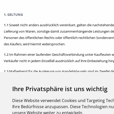
1. GELTUNG
1.1
Soweit nicht anders ausdrücklich vereinbart, gelten die nachstehende
Lieferung von Waren, sonstige damit zusammenhängende Leistungen des 
Personen des öffentlichen Rechts oder öffentlich-rechtlichen Sonder
des Käufers, wird hiermit widersprochen.
1.2
Im Rahmen einer laufenden Geschäftsverbindung unter Kaufleuten we
Verkäufer nicht in jedem Einzelfall ausdrücklich auf ihre Einbeziehung 
1.3
Maßgebend für die Auslegung von Handelsklauseln sind im Zweifel die 
Ihre Privatsphäre ist uns wichtig
2. ANGEBOTE UND VERTRAGSABSCHLUSS
Diese Website verwendet Cookies und Targeting Tech
2.1
Die in den Katalogen und Verkaufsunterlagen des Verkäufers, sowie - s
Ihre Bedürfnisse anzupassen. Diese Technologien 
enthaltenen Angebote sind stets freibleibend, d.h. nur als Aufforderung
unsere Website weiter zu entwickeln.