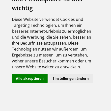
UNSER
wichtig
SORTIMENT
Diese Website verwendet Cookies und
Targeting Technologien, um Ihnen ein
DAS WELLER-PRODUKTPROGRAMM - WIR
besseres Internet-Erlebnis zu ermöglichen
LIEFERN ELEKTRO-VIELFALT
und die Werbung, die Sie sehen, besser an
Ihre Bedürfnisse anzupassen. Diese
Technologien nutzen wir außerdem, um
Ergebnisse zu messen, um zu verstehen,
woher unsere Besucher kommen oder um
Antennentechnik
Kabel & Leitungen
Sprechanlagentechnik
unsere Website weiter zu entwickeln.
Befestigungsmaterial
Klimatechnik
SPS
Alle akzeptieren
Einstellungen ändern
Leuchten &
Blitzschutz
Steuerungen
Leuchtmittel
Datentechnik
Messgeräte
Telekommunikation
Elektrogroß- und
Photovoltaik
Überspannungsschutz