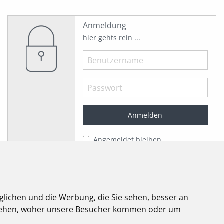
Anmeldung
hier gehts rein ...
Angemeldet bleiben
Jetzt registrieren!
Passwort vergessen?
Herzlich willkommen!
glichen und die Werbung, die Sie sehen, besser an
stehen, woher unsere Besucher kommen oder um
elektroforum
2.2025