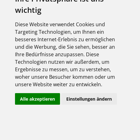
Arbeitswelten
wichtig
Mit ADARA bietet BRUMBERG eine LED-
Pendelleuchte für Büro-, Besprechungs- und
Diese Website verwendet Cookies und
Objektbereiche. Die Leuchte kombiniert
Targeting Technologien, um Ihnen ein
blendarmes Licht mit verschiedenen
besseres Internet-Erlebnis zu ermöglichen
Möglichkeiten für die Lichtplanung und eignet...
und die Werbung, die Sie sehen, besser an
mehr
Ihre Bedürfnisse anzupassen. Diese
Technologien nutzen wir außerdem, um
Ergebnisse zu messen, um zu verstehen,
woher unsere Besucher kommen oder um
03.08.2026
unsere Website weiter zu entwickeln.
Stecken statt spleißen:
Glasfaserstrecken schneller
Alle akzeptieren
Einstellungen ändern
installieren
Vorkonfektionierte U-DQ-Trunkkabel und
bestückte Breakoutboxen von EFB-Elektronik
ermöglichen eine schnelle Glasfaserinstallation
ohne Spleißarbeiten vor Ort. Das reduziert den