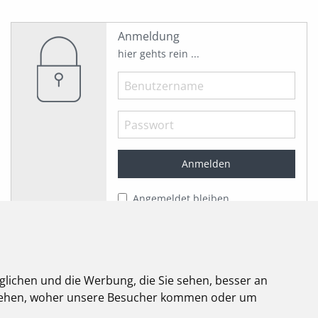
Anmeldung
hier gehts rein ...
Angemeldet bleiben
Jetzt registrieren!
Passwort vergessen?
Herzlich willkommen!
glichen und die Werbung, die Sie sehen, besser an
stehen, woher unsere Besucher kommen oder um
elektroforum
2.2025