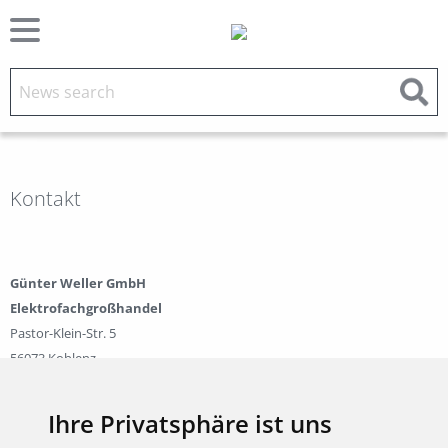
Kontakt
Günter Weller GmbH
Elektrofachgroßhandel
Pastor-Klein-Str. 5
56073 Koblenz
Geschäftsführender Gesellschafter: Volker Weller
Telefon 0261/941460
Ihre Privatsphäre ist uns
Telefax 0261/9414620