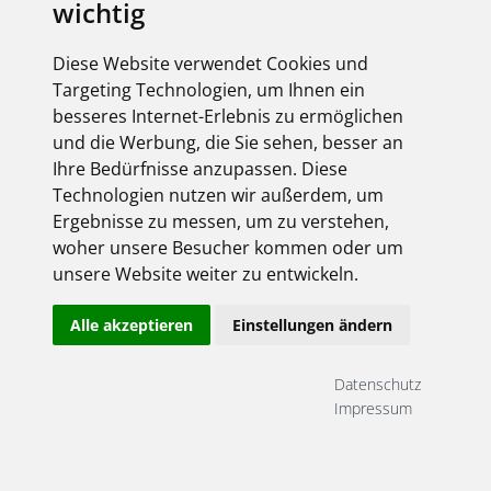
KONTAKT &
wichtig
ÖFFNUNGSZEITEN
Diese Website verwendet Cookies und
Targeting Technologien, um Ihnen ein
HIER KÖNNEN SIE
besseres Internet-Erlebnis zu ermöglichen
UNS GERNE
und die Werbung, die Sie sehen, besser an
KONTAKTIEREN.
Ihre Bedürfnisse anzupassen. Diese
Technologien nutzen wir außerdem, um
Ergebnisse zu messen, um zu verstehen,
woher unsere Besucher kommen oder um
unsere Website weiter zu entwickeln.
GÜNTER WELLER GMBH
Pastor-Klein-Str. 5
Alle akzeptieren
Einstellungen ändern
56073 Koblenz
eMail:
info@weller-koblenz.de
Datenschutz
Impressum
Telefon:
0261/94146-0
Telefax:
0261/94146-20