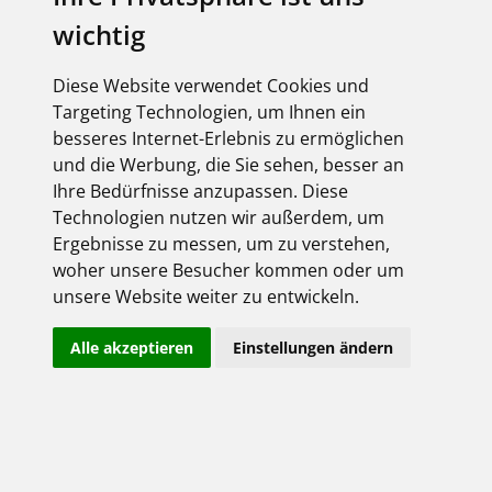
wichtig
FEGIME
Diese Website verwendet Cookies und
KANBAN
Targeting Technologien, um Ihnen ein
besseres Internet-Erlebnis zu ermöglichen
und die Werbung, die Sie sehen, besser an
Ihre Bedürfnisse anzupassen. Diese
Technologien nutzen wir außerdem, um
Ergebnisse zu messen, um zu verstehen,
woher unsere Besucher kommen oder um
LASSEN SIE SICH ARBEIT ABNEHMEN
unsere Website weiter zu entwickeln.
OPTIMIEREN SIE IHRE
Alle akzeptieren
Einstellungen ändern
LAGERBESTÄNDE MIT
DEM KANBAN-VERFAHREN