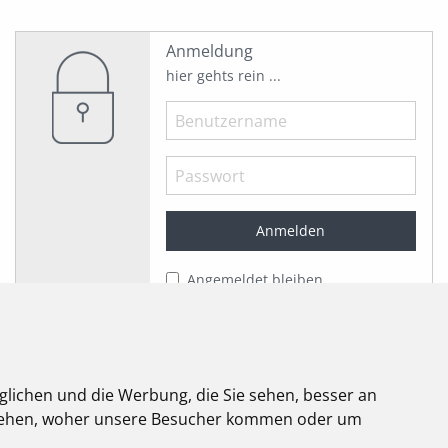
Anmeldung
hier gehts rein ...
Angemeldet bleiben
Jetzt registrieren!
Passwort vergessen?
Herzlich willkommen!
glichen und die Werbung, die Sie sehen, besser an
stehen, woher unsere Besucher kommen oder um
elektroforum
2.2025